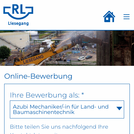
Online-Bewerbung
Ihre Bewerbung als: *
Azubi Mechaniker/-in für Land- und
Baumaschinentechnik
Bitte teilen Sie uns nachfolgend Ihre