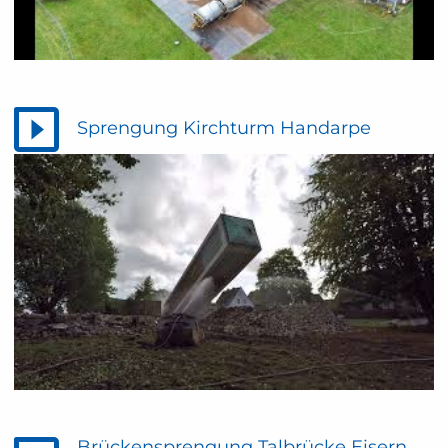
Sprengung Kirchturm Handarpe
Brückensprengung Talbrücke Eisern